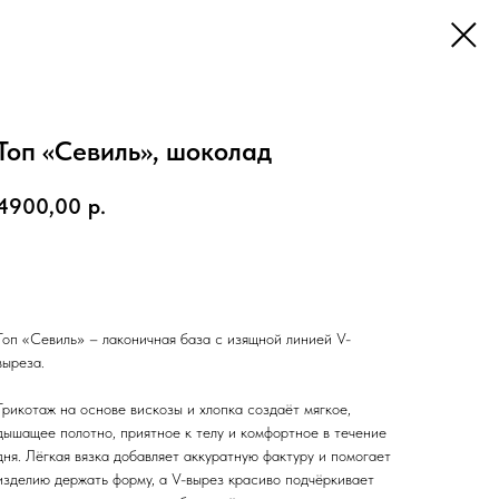
Топ «Севиль», шоколад
4900,00
р.
В корзину
Топ «Севиль» – лаконичная база с изящной линией V-
выреза.
Трикотаж на основе вискозы и хлопка создаёт мягкое,
дышащее полотно, приятное к телу и комфортное в течение
дня. Лёгкая вязка добавляет аккуратную фактуру и помогает
изделию держать форму, а V-вырез красиво подчёркивает