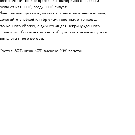
невесомости. Тонкие бретельки подчёркивают плечи и
создают изящный, воздушный силуэт.
Идеален для прогулок, летних встреч и вечерних выходов.
Сочетайте с юбкой или брюками светлых оттенков для
утончённого образа, с джинсами для непринуждённого
стиля или с босоножками на каблуке и лаконичной сумкой
для элегантного вечера.
Состав: 60% шелк 30% вискоза 10% эластан