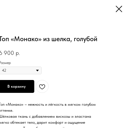
Топ «Монако» из шелка, голубой
6 900
р.
Размер
В корзину
Топ «Монако» – нежность и лёгкость в мягком голубом
оттенке.
Шёлковая ткань с добавлением вискозы и эластана
мягко обтекает тело, дарит комфорт и ощущение