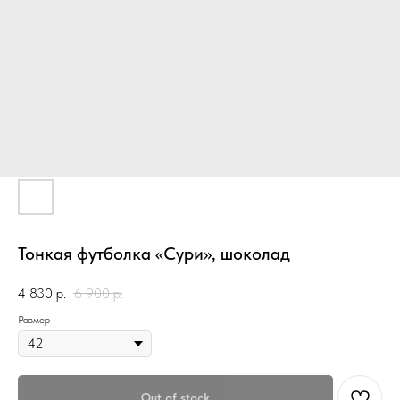
Тонкая футболка «Сури», шоколад
4 830
р.
6 900
р.
Размер
Out of stock