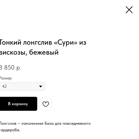
Тонкий лонгслив «Сури» из
вискозы, бежевый
8 850
р.
Размер
В корзину
Лонгслив – лаконичная база для повседневного
гардероба.