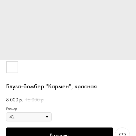
Блуза-бомбер "Кармен", красная
8 000
р.
16 000
р.
Размер
В корзину