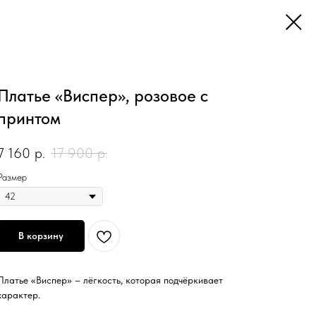
Платье «Виспер», розовое с
принтом
7 160
р.
17 900
р.
Размер
В корзину
Платье «Виспер» – лёгкость, которая подчёркивает
характер.