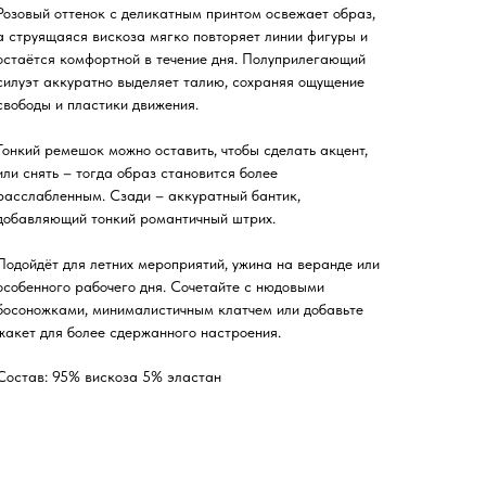
Розовый оттенок с деликатным принтом освежает образ,
а струящаяся вискоза мягко повторяет линии фигуры и
остаётся комфортной в течение дня. Полуприлегающий
силуэт аккуратно выделяет талию, сохраняя ощущение
свободы и пластики движения.
Тонкий ремешок можно оставить, чтобы сделать акцент,
или снять – тогда образ становится более
расслабленным. Сзади – аккуратный бантик,
добавляющий тонкий романтичный штрих.
Подойдёт для летних мероприятий, ужина на веранде или
особенного рабочего дня. Сочетайте с нюдовыми
босоножками, минималистичным клатчем или добавьте
жакет для более сдержанного настроения.
Состав: 95% вискоза 5% эластан