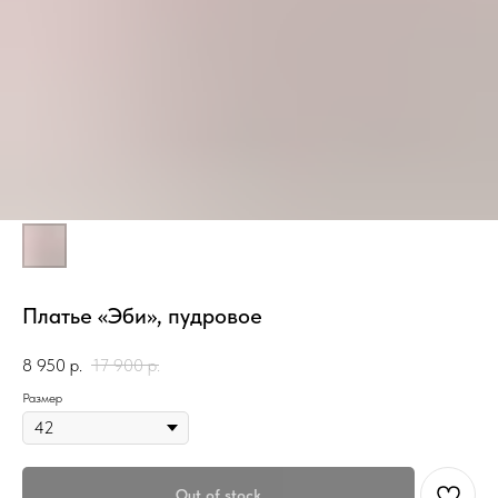
Платье «Эби», пудровое
8 950
р.
17 900
р.
Размер
Out of stock