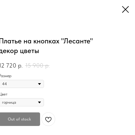
Платье на кнопках "Лесанте"
декор цветы
12 720
р.
15 900
р.
Размер
Цвет
Out of stock