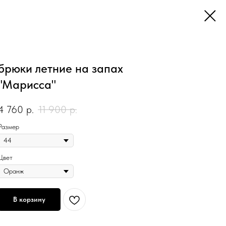
брюки летние на запах
"Марисса"
4 760
р.
11 900
р.
Размер
Цвет
В корзину