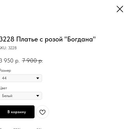
3228 Платье с розой "Богдана"
SKU:
3228
3 950
р.
7 900
р.
Размер
Цвет
В корзину