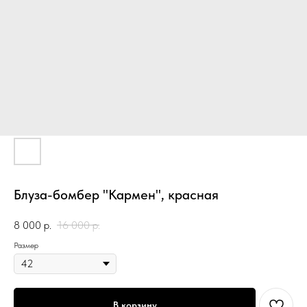
Блуза-бомбер "Кармен", красная
8 000
р.
16 000
р.
Размер
В корзину