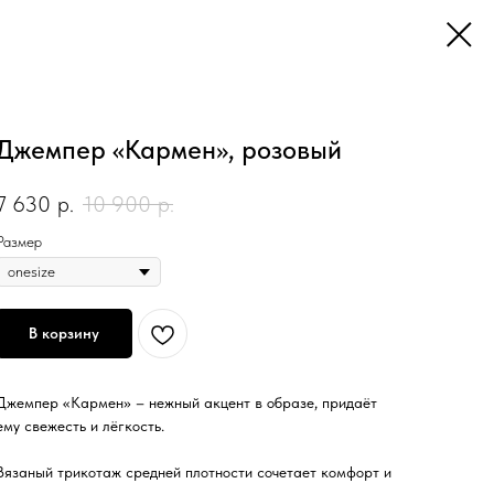
Джемпер «Кармен», розовый
7 630
р.
10 900
р.
Размер
В корзину
Джемпер «Кармен» – нежный акцент в образе, придаёт
ему свежесть и лёгкость.
Вязаный трикотаж средней плотности сочетает комфорт и