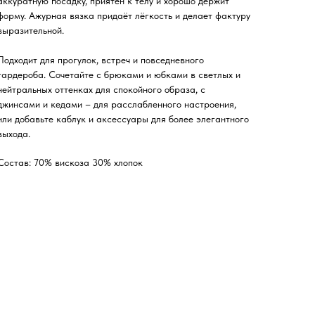
аккуратную посадку, приятен к телу и хорошо держит
форму. Ажурная вязка придаёт лёгкость и делает фактуру
выразительной.
Подходит для прогулок, встреч и повседневного
гардероба. Сочетайте с брюками и юбками в светлых и
нейтральных оттенках для спокойного образа, с
джинсами и кедами – для расслабленного настроения,
или добавьте каблук и аксессуары для более элегантного
выхода.
Состав: 70% вискоза 30% хлопок