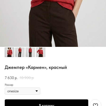
Джемпер «Кармен», красный
7 630
р.
10 900
р.
Размер
В корзину